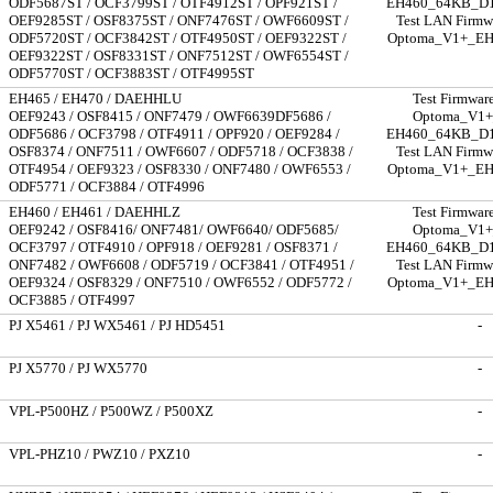
ODF5687ST / OCF3799ST / OTF4912ST / OPF921ST /
EH460_64KB_D1
OEF9285ST / OSF8375ST / ONF7476ST / OWF6609ST /
Test LAN Firmwa
ODF5720ST / OCF3842ST / OTF4950ST / OEF9322ST /
Optoma_V1+_E
OEF9322ST / OSF8331ST / ONF7512ST / OWF6554ST /
ODF5770ST / OCF3883ST / OTF4995ST
EH465 / EH470 / DAEHHLU
Test Firmware
OEF9243 / OSF8415 / ONF7479 / OWF6639DF5686 /
Optoma_V1+
ODF5686 / OCF3798 / OTF4911 / OPF920 / OEF9284 /
EH460_64KB_D1
OSF8374 / ONF7511 / OWF6607 / ODF5718 / OCF3838 /
Test LAN Firmwa
OTF4954 / OEF9323 / OSF8330 / ONF7480 / OWF6553 /
Optoma_V1+_E
ODF5771 / OCF3884 / OTF4996
EH460 / EH461 / DAEHHLZ
Test Firmware
OEF9242 / OSF8416/ ONF7481/ OWF6640/ ODF5685/
Optoma_V1+
OCF3797 / OTF4910 / OPF918 / OEF9281 / OSF8371 /
EH460_64KB_D1
ONF7482 / OWF6608 / ODF5719 / OCF3841 / OTF4951 /
Test LAN Firmwa
OEF9324 / OSF8329 / ONF7510 / OWF6552 / ODF5772 /
Optoma_V1+_E
OCF3885 / OTF4997
PJ X5461 / PJ WX5461 / PJ HD5451
-
PJ X5770 / PJ WX5770
-
VPL-P500HZ / P500WZ / P500XZ
-
VPL-PHZ10 / PWZ10 / PXZ10
-