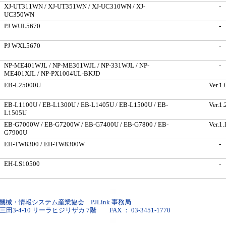
XJ-UT311WN / XJ-UT351WN / XJ-UC310WN / XJ-
-
UC350WN
PJ WUL5670
-
PJ WXL5670
-
NP-ME401WJL / NP-ME361WJL / NP-331WJL / NP-
-
ME401XJL / NP-PX1004UL-BKJD
EB-L25000U
Ver.1.
EB-L1100U / EB-L1300U / EB-L1405U / EB-L1500U / EB-
Ver.1.
L1505U
EB-G7000W / EB-G7200W / EB-G7400U / EB-G7800 / EB-
Ver.1.
G7900U
EH-TW8300 / EH-TW8300W
-
EH-LS10500
-
械・情報システム産業協会 PJLink 事務局
三田3-4-10 リーラヒジリザカ 7階 FAX ： 03-3451-1770