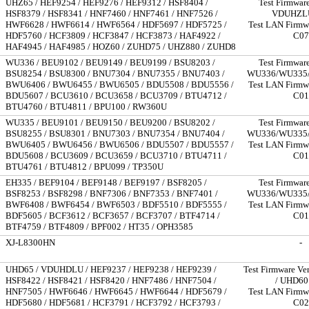
UHZ65 / HEF9254 / HEF9276 / HEF9312 / HSF8404 /
Test Firmware
HSF8379 / HSF8341 / HNF7460 / HNF7461 / HNF7526 /
VDUHZL
HWF6628 / HWF6614 / HWF6564 / HDF5697 / HDF5725 /
Test LAN Firmwa
HDF5760 / HCF3809 / HCF3847 / HCF3873 / HAF4922 /
C07
HAF4945 / HAF4985 / HOZ60 / ZUHD75 / UHZ880 / ZUHD8
WU336 / BEU9102 / BEU9149 / BEU9199 / BSU8203 /
Test Firmware
BSU8254 / BSU8300 / BNU7304 / BNU7355 / BNU7403 /
WU336/WU335/
BWU6406 / BWU6455 / BWU6505 / BDU5508 / BDU5556 /
Test LAN Firmwa
BDU5607 / BCU3610 / BCU3658 / BCU3709 / BTU4712 /
C01
BTU4760 / BTU4811 / BPU100 / RW360U
WU335 / BEU9101 / BEU9150 / BEU9200 / BSU8202 /
Test Firmware
BSU8255 / BSU8301 / BNU7303 / BNU7354 / BNU7404 /
WU336/WU335/
BWU6405 / BWU6456 / BWU6506 / BDU5507 / BDU5557 /
Test LAN Firmwa
BDU5608 / BCU3609 / BCU3659 / BCU3710 / BTU4711 /
C01
BTU4761 / BTU4812 / BPU099 / TP350U
EH335 / BEF9104 / BEF9148 / BEF9197 / BSF8205 /
Test Firmware
BSF8253 / BSF8298 / BNF7306 / BNF7353 / BNF7401 /
WU336/WU335/
BWF6408 / BWF6454 / BWF6503 / BDF5510 / BDF5555 /
Test LAN Firmwa
BDF5605 / BCF3612 / BCF3657 / BCF3707 / BTF4714 /
C01
BTF4759 / BTF4809 / BPF002 / HT35 / OPH3585
XJ-L8300HN
-
UHD65 / VDUHDLU / HEF9237 / HEF9238 / HEF9239 /
Test Firmware Ve
HSF8422 / HSF8421 / HSF8420 / HNF7486 / HNF7504 /
/ UHD60
HNF7505 / HWF6646 / HWF6645 / HWF6644 / HDF5679 /
Test LAN Firmwa
HDF5680 / HDF5681 / HCF3791 / HCF3792 / HCF3793 /
C02