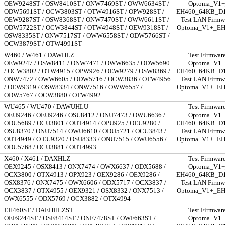
OEW9248ST / OSW8410ST / ONW7469ST / OWW6634ST /
Optoma_V1+
ODW5691ST / OCW3803ST / OTW4916ST / OPW928ST /
EH460_64KB_D1
OEW9287ST / OSW8368ST / ONW7470ST / OWW6611ST /
Test LAN Firmwa
ODW5722ST / OCW3844ST / OTW4948ST / OEW9318ST /
Optoma_V1+_E
OSW8335ST / ONW7517ST / OWW6558ST / ODW5766ST /
OCW3879ST / OTW4991ST
W460 / W461 / DAWHLZ
Test Firmware
OEW9247 / OSW8411 / ONW7471 / OWW6635 / ODW5690
Optoma_V1+
/ OCW3802 / OTW4915 / OPW926 / OEW9279 / OSW8369 /
EH460_64KB_D1
ONW7472 / OWW6605 / ODW5716 / OCW3836 / OTW4956
Test LAN Firmwa
/ OEW9319 / OSW8334 / ONW7516 / OWW6557 /
Optoma_V1+_E
ODW5767 / OCW3880 / OTW4992
WU465 / WU470 / DAWUHLU
Test Firmware
OEU9246 / OEU9246 / OSU8412 / ONU7473 / OWU6636 /
Optoma_V1+
ODU5689 / OCU3801 / OUT4914 / OPU925 / OEU9280 /
EH460_64KB_D1
OSU8370 / ONU7514 / OWU6610 / ODU5721 / OCU3843 /
Test LAN Firmwa
OUT4949 / O EU9320 / OSU8333 / ONU7515 / OWU6556 /
Optoma_V1+_E
ODU5768 / OCU3881 / OUT4993
X460 / X461 / DAXHLZ
Test Firmware
OEX9245 / OSX8413 / ONX7474 / OWX6637 / ODX5688 /
Optoma_V1+
OCX3800 / OTX4913 / OPX923 / OEX9286 / OEX9286 /
EH460_64KB_D1
OSX8376 / ONX7475 / OWX6606 / ODX5717 / OCX3837 /
Test LAN Firmwa
OCX3837 / OTX4955 / OEX9321 / OSX8332 / ONX7513 /
Optoma_V1+_E
OWX6555 / ODX5769 / OCX3882 / OTX4994
EH460ST / DAEHHLZST
Test Firmware
OEF9244ST / OSF8414ST / ONF7478ST / OWF663ST /
Optoma_V1+