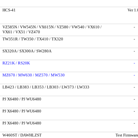
HCS-41
Ver 1.
VZ585N / VW545N / VX615N / VZ580 / VW540 / VX610 /
-
VX61 / VX51 / VZ470
TW351R / TW350 / TX410 / TX320
-
SX320A / SX300A / SW280A
-
RZ21K / RS20K
-
MZ670 / MW630 / MZ570 / MW530
-
LB423 / LB383 / LB353 / LB303 / LW373 / LW333
-
PJ X6480 / PJ WU6480
-
PJ X6480 / PJ WU6480
-
PJ X6480 / PJ WU6480
-
W460ST / DAWHLZST
Test Firmware