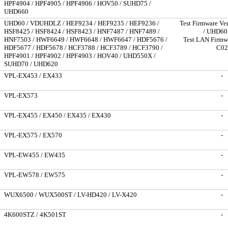
HPF4904 / HPF4905 / HPF4906 / HOV50 / SUHD75 /
UHD660
UHD60 / VDUHDLZ / HEF9234 / HEF9235 / HEF9236 /
Test Firmware Ve
HSF8425 / HSF8424 / HSF8423 / HNF7487 / HNF7489 /
/ UHD60
HNF7503 / HWF6649 / HWF6648 / HWF6647 / HDF5676 /
Test LAN Firmwa
HDF5677 / HDF5678 / HCF3788 / HCF3789 / HCF3790 /
C02
HPF4901 / HPF4902 / HPF4903 / HOV40 / UHD550X /
SUHD70 / UHD620
VPL-EX453 / EX433
-
VPL-EX573
-
VPL-EX455 / EX450 / EX435 / EX430
-
VPL-EX575 / EX570
-
VPL-EW455 / EW435
-
VPL-EW578 / EW575
-
WUX6500 / WUX500ST / LV-HD420 / LV-X420
-
4K600STZ / 4K501ST
-