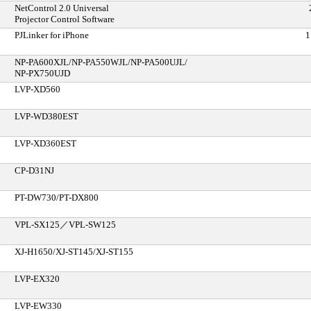
NetControl 2.0 Universal
Projector Control Software
PJLinker for iPhone
1
NP-PA600XJL/NP-PA550WJL/NP-PA500UJL/
NP-PX750UJD
LVP-XD560
LVP-WD380EST
LVP-XD360EST
CP-D31NJ
PT-DW730/PT-DX800
VPL-SX125／VPL-SW125
XJ-H1650/XJ-ST145/XJ-ST155
LVP-EX320
LVP-EW330