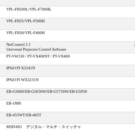
VPL‐FH500L/VPL‐F700HL
VPL‐FH35/VPL‐F500H
VPL‐FH30/VPL‐F400H
NetControl 2.1
Universal Projector Control Software
PT-VW330 / PT-VX400NT / PT-VX400
IPSiO PJ X3241N
IPSiO PJ WX3231N
EB-G5600/EB-G5650W/EB-G5750W/EB-G5950
EB-1880
EB-455WT/EB-465T
MSD-601 デジタル・マルチ・スイッチャ