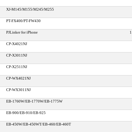
XJ-M145/M155/M245/M255
PT-FX400/PT-FW430
PJLinker for iPhone
1
CP-X4021NJ
CP-X3011NJ
CP-X2511NJ
CP-WX4021NJ
CP-WX3011NJ
EB-1760W/EB-1770W/EB-1775W
EB-900/EB-910/EB-925
EB-450W/EB-450WT/EB-460/EB-460T