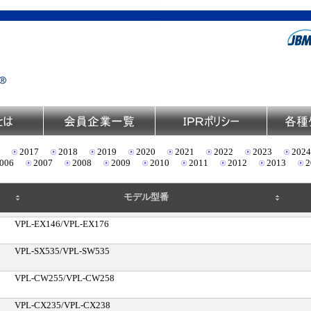
2017
2018
2019
2020
2021
2022
2023
2024
006
2007
2008
2009
2010
2011
2012
2013
2
モデル型番
VPL‐EX146/VPL‐EX176
VPL‐SX535/VPL‐SW535
VPL‐CW255/VPL‐CW258
VPL‐CX235/VPL‐CX238